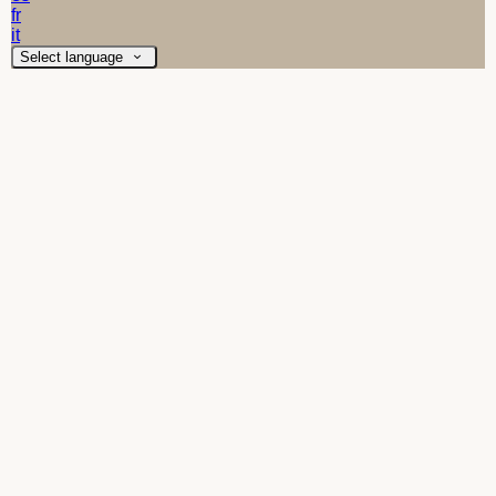
fr
it
Select language